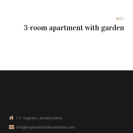
NEXT
3-room apartment with garden
7 C. Sagitario, Benalmadena
info@engbenelmadenaestates.com