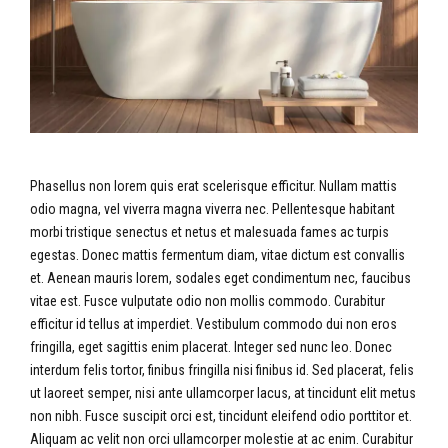
Phasellus non lorem quis erat scelerisque efficitur. Nullam mattis
odio magna, vel viverra magna viverra nec. Pellentesque habitant
morbi tristique senectus et netus et malesuada fames ac turpis
egestas. Donec mattis fermentum diam, vitae dictum est convallis
et. Aenean mauris lorem, sodales eget condimentum nec, faucibus
vitae est. Fusce vulputate odio non mollis commodo. Curabitur
efficitur id tellus at imperdiet. Vestibulum commodo dui non eros
fringilla, eget sagittis enim placerat. Integer sed nunc leo. Donec
interdum felis tortor, finibus fringilla nisi finibus id. Sed placerat, felis
ut laoreet semper, nisi ante ullamcorper lacus, at tincidunt elit metus
non nibh. Fusce suscipit orci est, tincidunt eleifend odio porttitor et.
Aliquam ac velit non orci ullamcorper molestie at ac enim. Curabitur