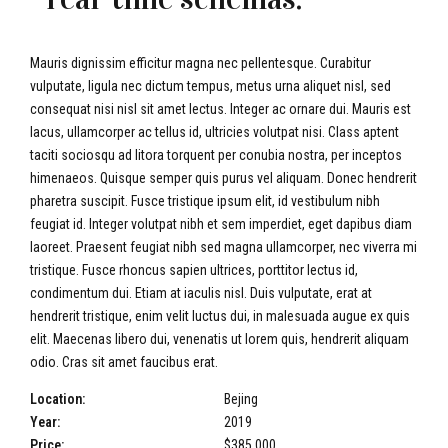
Mauris dignissim efficitur magna nec pellentesque. Curabitur
vulputate, ligula nec dictum tempus, metus urna aliquet nisl, sed
consequat nisi nisl sit amet lectus. Integer ac ornare dui. Mauris est
lacus, ullamcorper ac tellus id, ultricies volutpat nisi. Class aptent
taciti sociosqu ad litora torquent per conubia nostra, per inceptos
himenaeos. Quisque semper quis purus vel aliquam. Donec hendrerit
pharetra suscipit. Fusce tristique ipsum elit, id vestibulum nibh
feugiat id. Integer volutpat nibh et sem imperdiet, eget dapibus diam
laoreet. Praesent feugiat nibh sed magna ullamcorper, nec viverra mi
tristique. Fusce rhoncus sapien ultrices, porttitor lectus id,
condimentum dui. Etiam at iaculis nisl. Duis vulputate, erat at
hendrerit tristique, enim velit luctus dui, in malesuada augue ex quis
elit. Maecenas libero dui, venenatis ut lorem quis, hendrerit aliquam
odio. Cras sit amet faucibus erat.
Location:
Bejing
Year:
2019
Price:
$385,000